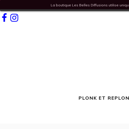
La boutique Les Belles Diffusions utilise uni
Facebook
Instagram
PLONK ET REPLON