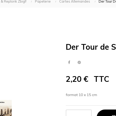
 & Replonk Zbigl!
Papeterie
Cartes Allemandes
Der Tour D
Der Tour de S
2,20 €
TTC
format 10 x 15 cm