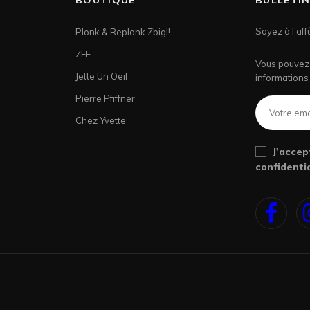
BOUTIQUE
BULLETI
Soyez à l'aff
Plonk & Replonk Zbigl!
ZEF
Vous pouvez 
Jette Un Oeil
informations 
Pierre Pfiffner
Chez Yvette
J'accep
confidentia
Face