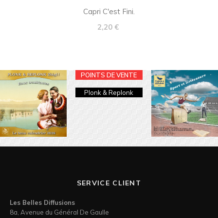
Capri C'est Fini.
Prix
2,20 €
POINTS DE VENTE
Plonk & Replonk
SERVICE CLIENT
Les Belles Diffusions
8a, Avenue du Général De Gaulle