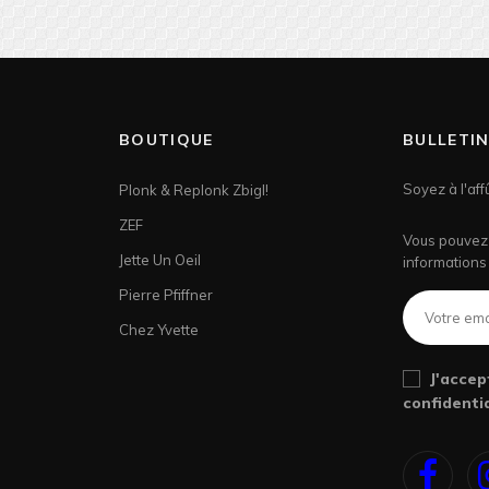
BOUTIQUE
BULLETI
Soyez à l'aff
Plonk & Replonk Zbigl!
ZEF
Vous pouvez 
Jette Un Oeil
informations 
Pierre Pfiffner
Chez Yvette
J'accep
confidentia
Face