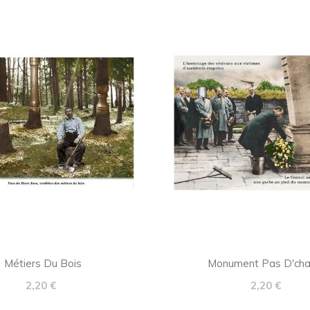
Métiers Du Bois
Monument Pas D'ch
Prix
Prix
2,20 €
2,20 €