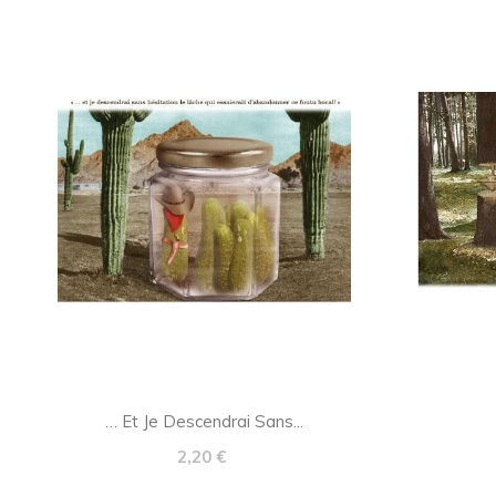
… Et Je Descendrai Sans...
Prix
2,20 €