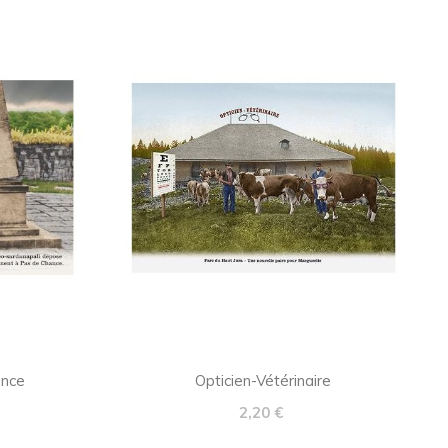
‹
›
ance
Opticien-Vétérinaire
Prix
2,20 €