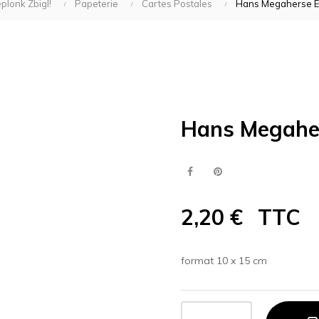
plonk Zbigl!
Papeterie
Cartes Postales
Hans Megaherse E
Hans Megaher
2,20 €
TTC
format 10 x 15 cm