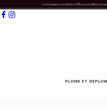
La boutique Les Belles Diffusions utilise uni
Facebook
Instagram
PLONK ET REPLON