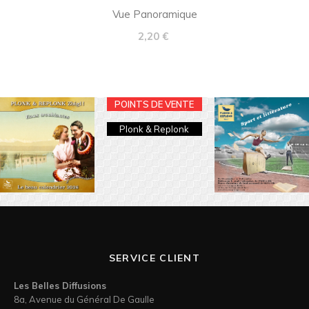
Vue Panoramique
Prix
2,20 €
POINTS DE VENTE
Plonk & Replonk
SERVICE CLIENT
Les Belles Diffusions
8a, Avenue du Général De Gaulle