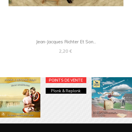
Jean-Jacques Richter Et Son...
Prix
2,20 €
POINTS DE VENTE
Plonk & Replonk