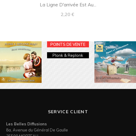
La Ligne D'arrivée Est Au...
Prix
2,20 €
POINTS DE VENTE
Plonk & Replonk
SERVICE CLIENT
Les Belles Diffusions
8a, Avenue du Général De Gaulle
25500 MORTEAU