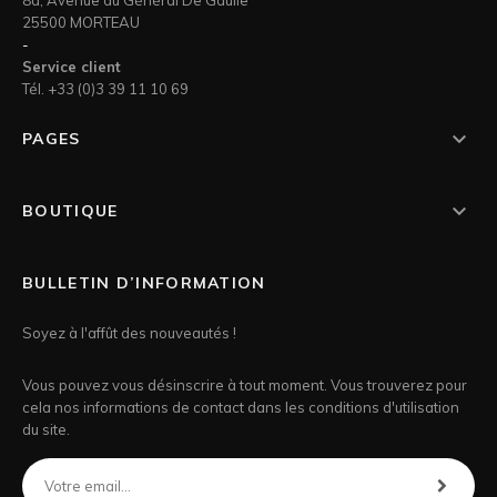
25500 MORTEAU
-
Service client
Tél. +33 (0)3 39 11 10 69

PAGES

BOUTIQUE
BULLETIN D’INFORMATION
Soyez à l'affût des nouveautés !
Vous pouvez vous désinscrire à tout moment. Vous trouverez pour
cela nos informations de contact dans les conditions d'utilisation
du site.