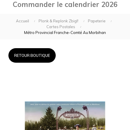
Commander le calendrier 2026
Accueil
Plonk & Replonk Zbigl!
Papeterie
Cartes Postales
Métro Provincial Franche-Comté Au Morbihan
RETOUR BOUTIQUE