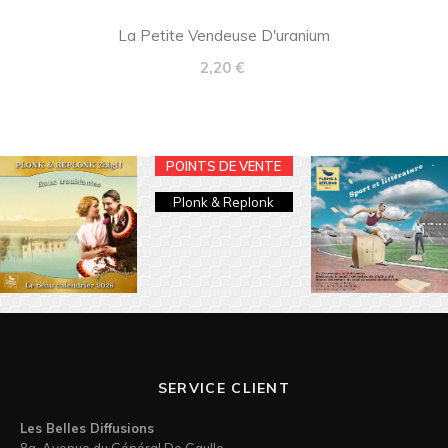
La Petite Vendeuse D'uranium
Prix
2,20 €
POINTS DE VENTE
Plonk & Replonk
SERVICE CLIENT
Les Belles Diffusions
8a, Avenue du Général De Gaulle