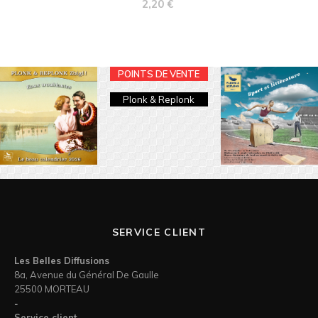
Prix
2,20 €
POINTS DE VENTE
Plonk & Replonk
SERVICE CLIENT
Les Belles Diffusions
8a, Avenue du Général De Gaulle
25500 MORTEAU
-
Service client