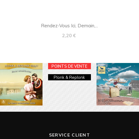
Rendez-Vous Ici, Demain,...
Prix
2,20 €
POINTS DE VENTE
Plonk & Replonk
SERVICE CLIENT