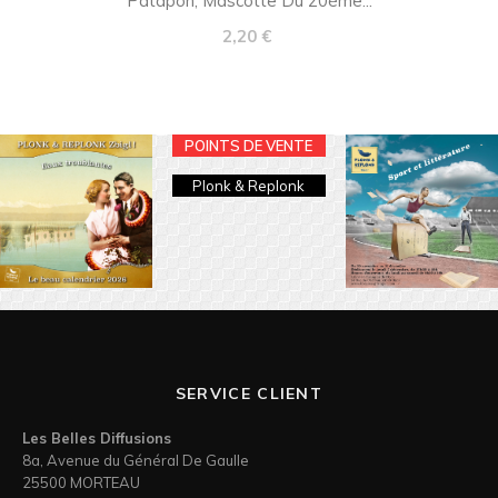
Patapon, Mascotte Du 20ème...
Prix
2,20 €
POINTS DE VENTE
Plonk & Replonk
SERVICE CLIENT
Les Belles Diffusions
8a, Avenue du Général De Gaulle
25500 MORTEAU